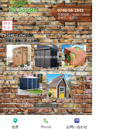
DT
G
arden
0748-58-1843
G
arden&Exterior
営業時間 ／9:00～18:00
​定休日／金曜日
ME
NU
おしゃれに収納
お庭を素敵に変える物置
ディーズガーデン
ヨド物置
テラ・カビーナ
ユーロ物置
メモリーズ
TOPページに戻る
DT GARDEN
DT GARDEN
〒520-2564 滋賀県蒲生郡竜王町山面35-265
住所
Phone
お問い合わせ
Tel
0748-58-1843
Fax
0748-26-3049